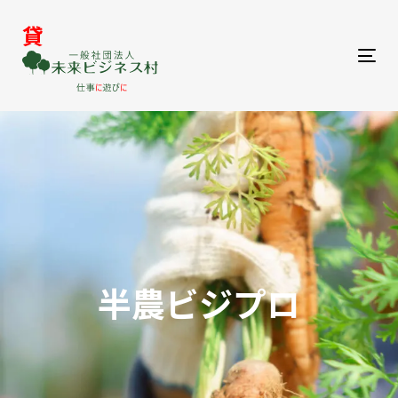
貸
To
nav
半農ビジプロ